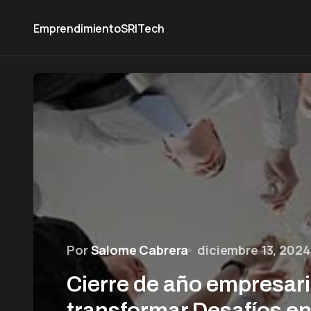
Emprendimiento
SRI
Tech
Por
Salome Cabrera
diciembre 13, 2024
Cierre de año empresar
transformar Desafíos e