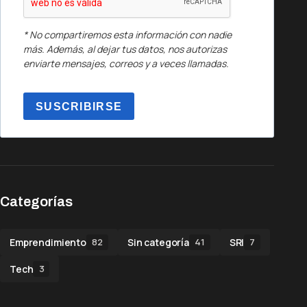
* No compartiremos esta información con nadie
más. Además, al dejar tus datos, nos autorizas
enviarte mensajes, correos y a veces llamadas.
SUSCRIBIRSE
Categorías
Emprendimiento
Sin categoría
SRI
82
41
7
Tech
3