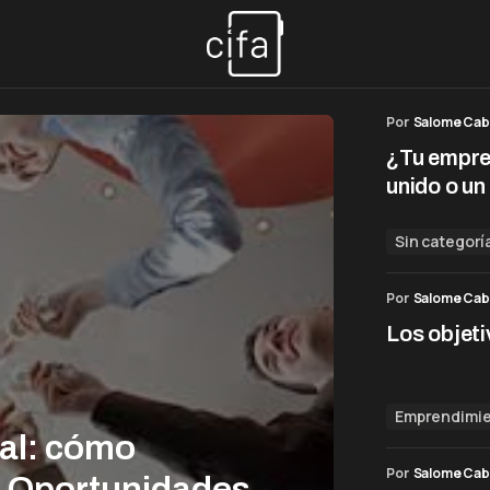
Por
Salome Cab
¿Tu empre
unido o un
Sin categorí
Por
Salome Cab
Los objet
Emprendimi
ial: cómo
Por
Salome Cab
n Oportunidades