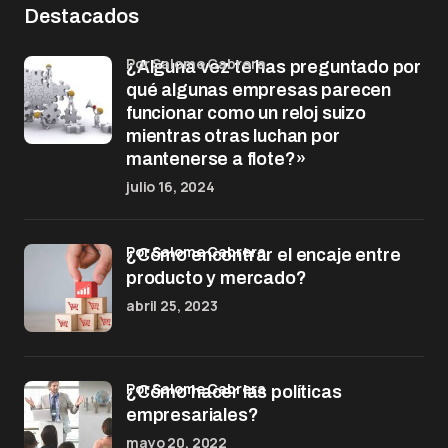
Destacados
por Salome Cabrera
¿Alguna vez te has preguntado por
qué algunas empresas parecen
funcionar como un reloj suizo
mientras otras luchan por
mantenerse a flote?»
julio 16, 2024
por Salome Cabrera
¿Cómo encontrar el encaje entre
producto y mercado?
abril 25, 2023
por Salome Cabrera
¿Cómo hacer las políticas
empresariales?
mayo 20, 2022