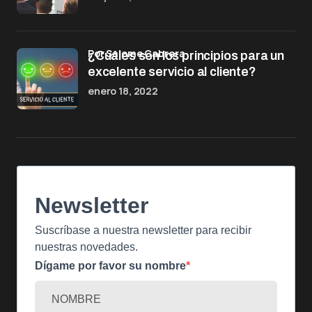
por Salome Cabrera
¿Cuáles son los principios para un
excelente servicio al cliente?
enero 18, 2022
Newsletter
Suscríbase a nuestra newsletter para recibir
nuestras novedades.
Dígame por favor su nombre