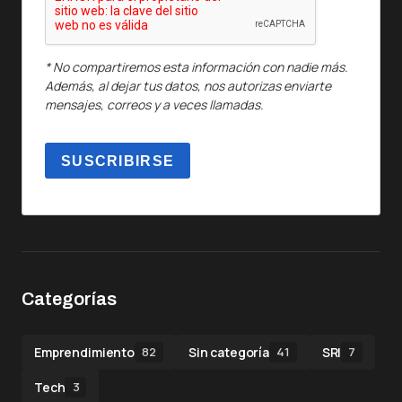
* No compartiremos esta información con nadie más.
Además, al dejar tus datos, nos autorizas enviarte
mensajes, correos y a veces llamadas.
SUSCRIBIRSE
Categorías
Emprendimiento
Sin categoría
SRI
82
41
7
Tech
3