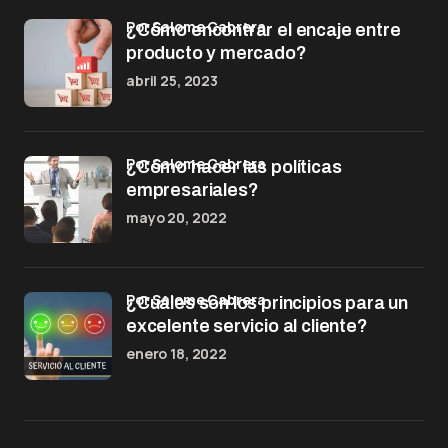
por Salome Cabrera
¿Cómo encontrar el encaje entre
producto y mercado?
abril 25, 2023
por Salome Cabrera
¿Cómo hacer las políticas
empresariales?
mayo 20, 2022
por Salome Cabrera
¿Cuáles son los principios para un
excelente servicio al cliente?
enero 18, 2022