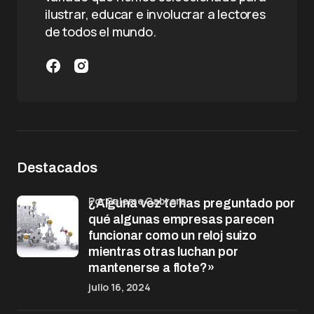
ilustrar, educar e involucrar a lectores
de todos el mundo.
Destacados
por Salome Cabrera
¿Alguna vez te has preguntado por
qué algunas empresas parecen
funcionar como un reloj suizo
mientras otras luchan por
mantenerse a flote?»
julio 16, 2024