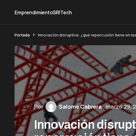
Emprendimiento
SRI
Tech
Portada
Innovación disruptiva: ¿qué repercusión tiene en l
Por
Salome Cabrera
marzo 29, 
Innovación disrupt