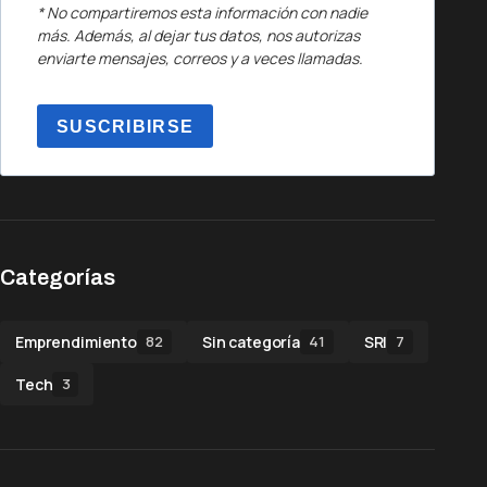
* No compartiremos esta información con nadie
más. Además, al dejar tus datos, nos autorizas
enviarte mensajes, correos y a veces llamadas.
SUSCRIBIRSE
Categorías
Emprendimiento
Sin categoría
SRI
82
41
7
Tech
3