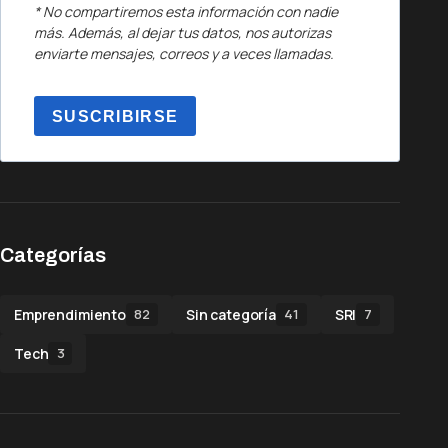
* No compartiremos esta información con nadie
más. Además, al dejar tus datos, nos autorizas
enviarte mensajes, correos y a veces llamadas.
SUSCRIBIRSE
Categorías
Emprendimiento
Sin categoría
SRI
82
41
7
Tech
3