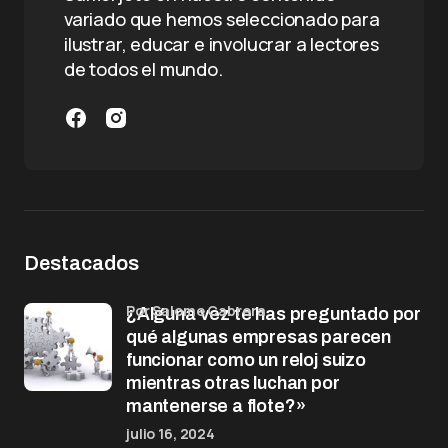
variado que hemos seleccionado para
ilustrar, educar e involucrar a lectores
de todos el mundo.
Destacados
por Salome Cabrera
¿Alguna vez te has preguntado por
qué algunas empresas parecen
funcionar como un reloj suizo
mientras otras luchan por
mantenerse a flote?»
julio 16, 2024