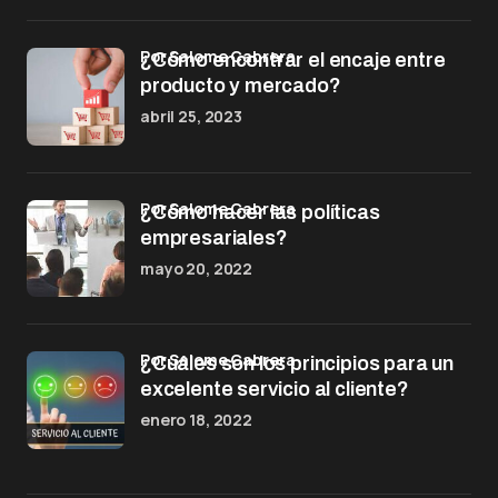
por Salome Cabrera
¿Cómo encontrar el encaje entre
producto y mercado?
abril 25, 2023
por Salome Cabrera
¿Cómo hacer las políticas
empresariales?
mayo 20, 2022
por Salome Cabrera
¿Cuáles son los principios para un
excelente servicio al cliente?
enero 18, 2022