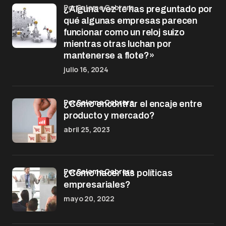
por Salome Cabrera
¿Alguna vez te has preguntado por
qué algunas empresas parecen
funcionar como un reloj suizo
mientras otras luchan por
mantenerse a flote?»
julio 16, 2024
por Salome Cabrera
¿Cómo encontrar el encaje entre
producto y mercado?
abril 25, 2023
por Salome Cabrera
¿Cómo hacer las políticas
empresariales?
mayo 20, 2022