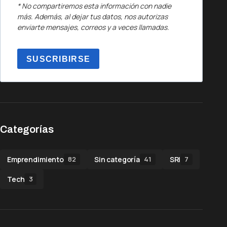
* No compartiremos esta información con nadie
más. Además, al dejar tus datos, nos autorizas
enviarte mensajes, correos y a veces llamadas.
SUSCRIBIRSE
Categorías
Emprendimiento
Sin categoría
SRI
82
41
7
Tech
3