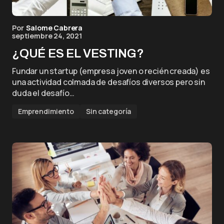
Por
Salome Cabrera
septiembre 24, 2021
¿QUÉ ES EL VESTING?
Fundar un startup (empresa joven o recién creada) es
una actividad colmada de desafíos diversos pero sin
duda el desafío…
Emprendimiento
Sin categoría