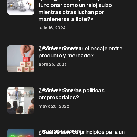
funcionar como un reloj suizo
mientras otras luchan por
mantenerse a flote?»
julio 16, 2024
por Salome Cabrera
¿Cómo encontrar el encaje entre
producto y mercado?
abril 25, 2023
por Salome Cabrera
¿Cómo hacer las políticas
empresariales?
mayo 20, 2022
por Salome Cabrera
¿Cuáles son los principios para un